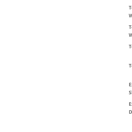
T
W
T
W
T
T
E
S
E
D