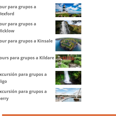
our para grupos a
exford
our para grupos a
icklow
our para grupos a Kinsale
ours para grupos a Kildare
xcursión para grupos a
ligo
xcursión para grupos a
erry