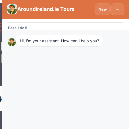
Suscríbete para estar al día sobre
Turismo en Irlanda y España.
Visitdublinlogo