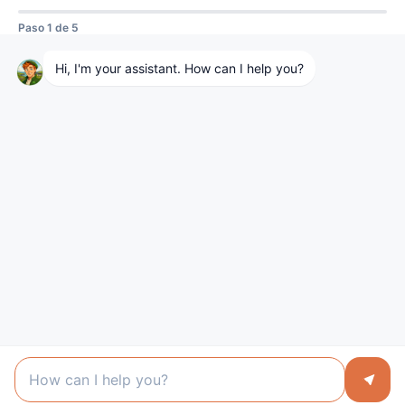
Turismo en Irlanda y España.
Visitdublinlogo
Utilizamos cookies para ofrecerte la mejor experiencia en
nuestra web.
Puedes aprender más sobre qué cookies utilizamos o
desactivarlas en los
ajustes
.
Privacy Policy
© Copyright Around