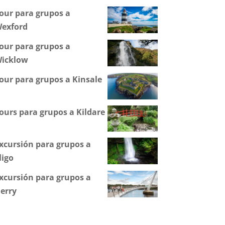
our para grupos a
exford
our para grupos a
icklow
our para grupos a Kinsale
ours para grupos a Kildare
xcursión para grupos a
ligo
xcursión para grupos a
erry