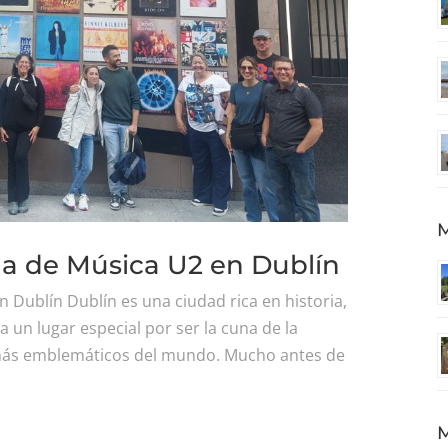
M
da de Música U2 en Dublín
Dublín Dublín es una ciudad rica en historia,
 un lugar especial por ser la cuna de la
más emblemáticos del mundo. Mucho antes de
M