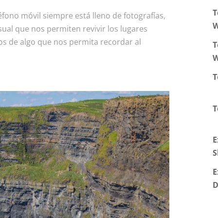
T
fono móvil siempre está lleno de fotografías,
W
isual que nos permiten revivir los lugares
os de algo que nos permita recordar al
T
W
T
T
E
S
E
D