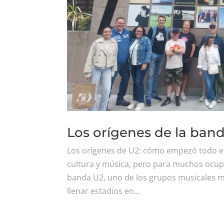
Los orígenes de la ban
Los orígenes de U2: cómo empezó todo en 
cultura y música, pero para muchos ocupa
banda U2, uno de los grupos musicales 
llenar estadios en...